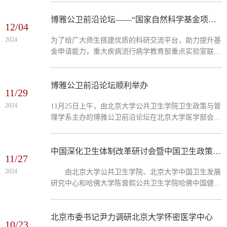
顺利召开。本次学术论坛邀请了安徽医科大学陶芳标教
授担任主讲...
博雅公卫前沿论坛——“国家自然科学基金项目选题与定位”顺利举办
12/04
2024
为了给广大师生搭建优质的科研交流平台，助力提升基
金申请能力，重大疾病流行病学教育部重点实验室联合
流行病与卫生统计学系举办了博雅公卫前沿论坛系列讲
座 ——“国家自然科学基金项目选题与定位”。该讲座于
2024...
博雅公卫前沿论坛顺利举办
11/29
2024
11月25日上午，由北京大学公共卫生学院卫生政策与管
理学系主办的博雅公卫前沿论坛在北京大学医学部会议
中心顺利召开。本次学术论坛邀请了复旦大学长三角医
疗保障研究中心主任陈文教授，西安交通大学公共政策
与管理学...
中国深化卫生体制改革研讨会暨中国卫生政策与体系研究培训网络启动活动成功举办
11/27
2024
由北京大学公共卫生学院、北京大学中国卫生发展
研究中心和哈佛大学陈曾熙公共卫生学院哈佛中国健康
合作项目联合主办的“中国深化卫生体制改革研讨会暨
中国卫生政策与体系研究培训网络启动”于2024年11月
24日在北京大学医学部举行。 北京大学公共卫生学
北京市委书记尹力调研北京大学怀密医学中心
10/23