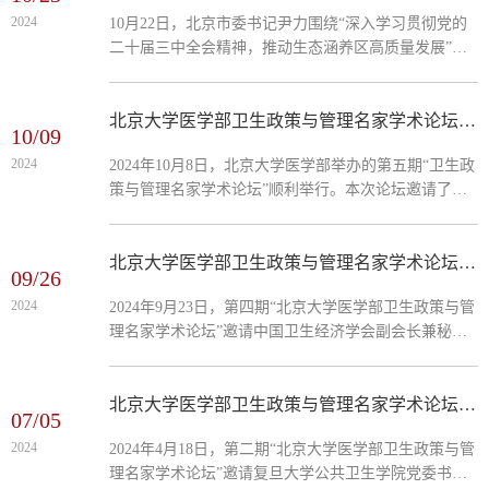
院党委书记郝卫东教授出席会议并致辞。国家卫生健康
2024
10月22日，北京市委书记尹力围绕“深入学习贯彻党的
委体制改革司和基层卫生司、国家医保局办公室、北京
二十届三中全会精神，推动生态涵养区高质量发展”到
市卫生健康委、国家卫生健康委卫生发展研究中心、中
密云区调查研究。在北京大学怀密医学中心，尹力听取
国卫生经济学...
怀柔科学城东区总体情况和医学中心规划建设情况汇
报，要求进...
北京大学医学部卫生政策与管理名家学术论坛（第五期）成功举办
10/09
2024
2024年10月8日，北京大学医学部举办的第五期“卫生政
策与管理名家学术论坛”顺利举行。本次论坛邀请了盖
茨基金会高级政策顾问与高级项目官员汪宏博士，他以
“Bundled Payment for TB Service in China”为题，进行了
精彩的专题报告。活动由北京大学公共卫生学院卫生政
北京大学医学部卫生政策与管理名家学术论坛（第四期）成功举办
09/26
策与管理学系主任简伟研研究员主持，30余名师生参加
2024
2024年9月23日，第四期“北京大学医学部卫生政策与管
了此次学术论坛。
理名家学术论坛”邀请中国卫生经济学会副会长兼秘书
长朱洪彪以“贯彻党的三中全会精神，落实医改重点任
务”为主题，进行专题报告。公共卫生学院院长詹思延
教授、中国卫生发展研究中心主任任明辉教授、卫生政
北京大学医学部卫生政策与管理名家学术论坛（第二期）成功举办
07/05
策与管理学系主任简伟研研究员、中国卫生经济学会常
2024
2024年4月18日，第二期“北京大学医学部卫生政策与管
务副秘书长姜巍出席了本次论坛。本次活动由北京大学
理名家学术论坛”邀请复旦大学公共卫生学院党委书记
公共卫生学院卫生政策与管理学系副主任杨莉研究员主