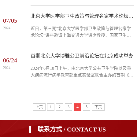
罗力以“关于创新研究的思考”为主题，进行专题报告。
持，公共卫生学院师生60余人参加了本次学术论坛。
本次活动由北京大学公共卫生学院卫生政策与管理学系
副主任杨莉研究员主持，公共卫生学院师生40余人参加
北京大学医学部卫生政策与管理名家学术论坛（第三期）成功举办
07/05
了本次学术论坛。
2024
近日，第三期“北京大学医学部卫生政策与管理名家学
术论坛”讲座邀请上海交通大学讲席教授、国家卫生健
康委体制改革司原司长许树强教授以《中国医药卫生体
制改革的历史回顾、反思与前瞻》为题进行专题讲座。
本次活动由北京大学公共卫生学院卫生政策与管理学系
首期北京大学博雅公卫前沿论坛在北京成功举办
06/24
主任简伟研研究员主持，公共卫生学院师生40余人参加
2024
2024年6月18日上午，由北京大学公共卫生学院以及重
了本次学术论坛。
大疾病流行病学教育部重点实验室联合主办的首期《北
京大学博雅公卫前沿论坛》在北京大学成功举办。 北
京大学公共卫生学院院长、重大疾病流行病学教育部重
点实验室（...
4
上页
1
2
3
5
下页
联系方式 / CONTACT US